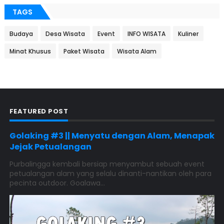
TAGS
Budaya
Desa Wisata
Event
INFO WISATA
Kuliner
Minat Khusus
Paket Wisata
Wisata Alam
FEATURED POST
Golaking #3 || Menyatu dengan Alam, Menapak
Jejak Petualangan
Purbalingga kembali bersiap menyambut sebuah event
petualangan alam yang selalu dinanti-nantikan oleh para
pecinta outdoor. Goalawa...